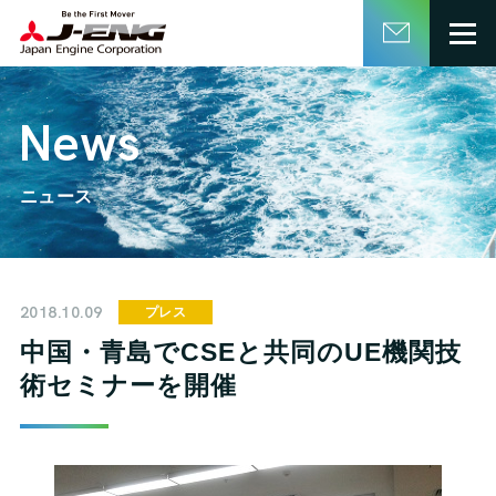
English
日本語
News
ニュース
2018.10.09
プレス
中国・青島でCSEと共同のUE機関技
術セミナーを開催