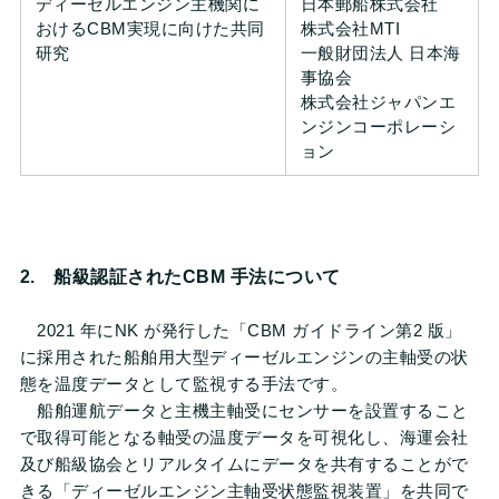
ディーゼルエンジン主機関に
日本郵船株式会社
おけるCBM実現に向けた共同
株式会社MTI
研究
一般財団法人 日本海
事協会
株式会社ジャパンエ
ンジンコーポレーシ
ョン
2. 船級認証されたCBM ⼿法について
2021 年にNK が発⾏した「CBM ガイドライン第2 版」
に採⽤された船舶⽤⼤型ディーゼルエンジンの主軸受の状
態を温度データとして監視する⼿法です。
船舶運航データと主機主軸受にセンサーを設置すること
で取得可能となる軸受の温度データを可視化し、海運会社
及び船級協会とリアルタイムにデータを共有することがで
きる「ディーゼルエンジン主軸受状態監視装置」を共同で