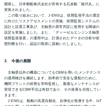
開発し、⽇本郵船株式会社が所有する⽯炭船「能代丸」に
実装されました。
この取り組みにおいて、J-ENGは、状態監視手法の選定
に向けたリスクアセスメントの実施、状態監視システムの
設計と設置工事及び、主軸受の異常判定に使用する閾値の
設定を実施しました。また、「ディーゼルエンジン主軸受
状態監視装置」の運用中は、計測されたデータの分析や状
態判断を行い、認証の取得に貢献いたしました。
3. 今後の展開
主軸受以外の機器についてもCBMを用いたメンテナンス
の適用検討を継続します。効率的で安全な運航のために、
機関プラントの状態を常時監視し、最適なメンテナンスが
実現できるCBM手法は有効であり、その発展を目指してい
きます。
J-ENGは、船舶の高度自動化、自律化が発展する中、IoT