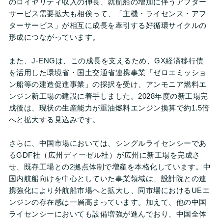
のロイヤリティ収入の伸長、就航船の増加に伴うアフター
サービス需要拡大も相俟って、「主機・ライセンス・アフ
ターサービス」が相互に成長を牽引する好循環サイクルの
形成につながっています。
また、J-ENGは、この成長を支えるため、GX経済移行債
を活用した環境省・国土交通省連携事業「ゼロエミッショ
ン船等の建造促進事業」の採択を受け、アンモニア燃料エ
ンジン新工場の建設に着手しました。2028年度の新工場完
成後は、現状の生産能力が重油燃料エンジン換算で約1.5倍
へと拡大する見込みです。
さらに、中国市場においては、シングルライセンシーであ
るGDF社（広州ディーゼル社）が広州に新工場を完成さ
せ、既存工場との2拠点体制で増産を本格化しています。中
国内航船向けを中心としていた事業領域は、設計院との連
携強化により外航船市場へと拡大し、同市場におけるUEエ
ンジンの存在感は一層高まっています。加えて、他の中国
ライセンシーにおいても設備増強が進んでおり、中国全体