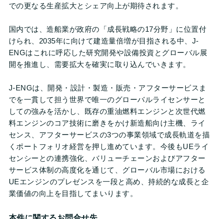
での更なる生産拡大とシェア向上が期待されます。
国内では、造船業が政府の「成長戦略の17分野」に位置付
けられ、2035年に向けて建造量倍増が目指される中、J-
ENGはこれに呼応した研究開発や設備投資とグローバル展
開を推進し、需要拡大を確実に取り込んでいきます。
J-ENGは、開発・設計・製造・販売・アフターサービスま
でを一貫して担う世界で唯一のグローバルライセンサーと
しての強みを活かし、既存の重油燃料エンジンと次世代燃
料エンジンのコア技術に磨きをかけ新造船向け主機、ライ
センス、アフターサービスの3つの事業領域で成長軌道を描
くポートフォリオ経営を押し進めています。今後もUEライ
センシーとの連携強化、バリューチェーンおよびアフター
サービス体制の高度化を通じて、グローバル市場における
UEエンジンのプレゼンスを一段と高め、持続的な成長と企
業価値の向上を目指してまいります。
本件に関するお問合せ先